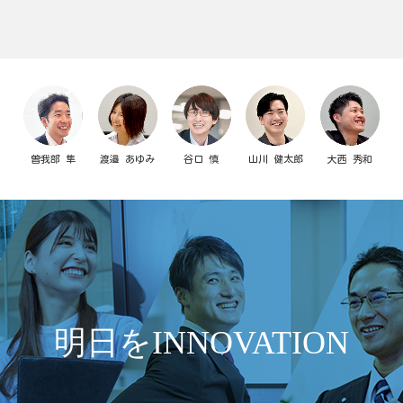
曽我部 隼
渡邉 あゆみ
谷口 慎
山川 健太郎
大西 秀和
明日をINNOVATION