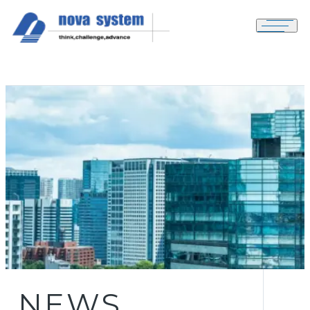
メニュ
NEWS
N
E
W
S