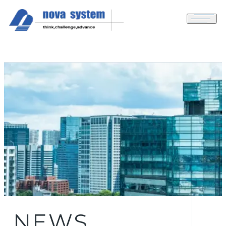
メニュ
NEWS
N
E
W
S