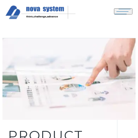
メニュ
PRODU
P
R
O
D
U
C
T